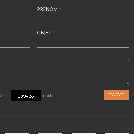
PRÉNOM
*
OBJET
*
DE
*
:
ENVOYER