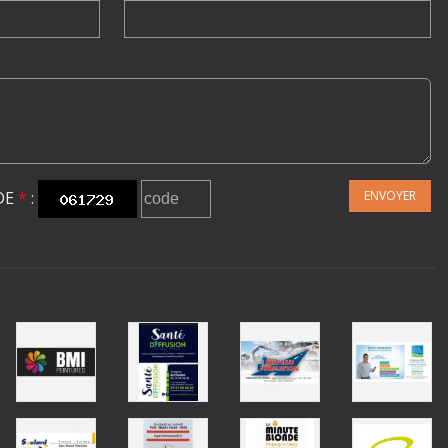
DE
*
:
ENVOYER