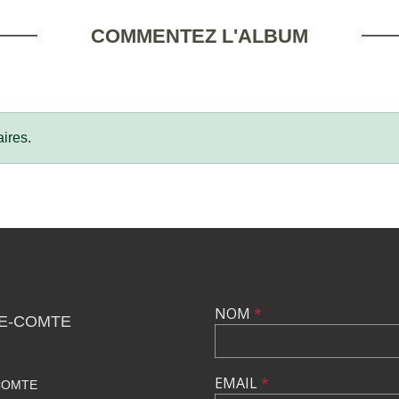
COMMENTEZ L'ALBUM
ires.
NOM
*
LE-COMTE
EMAIL
*
COMTE