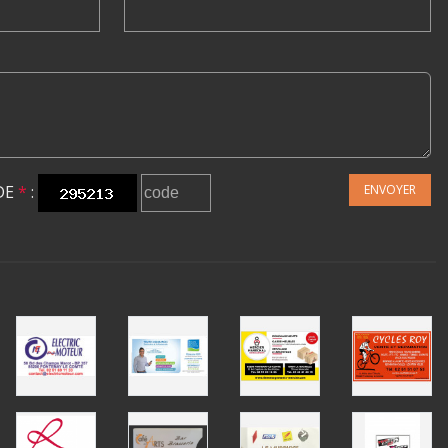
DE
*
:
ENVOYER