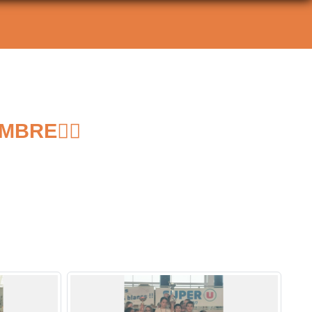
BRE🏃‍♀️