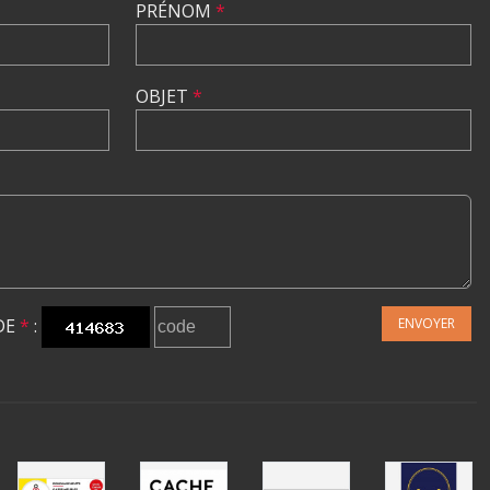
PRÉNOM
*
OBJET
*
DE
*
:
ENVOYER