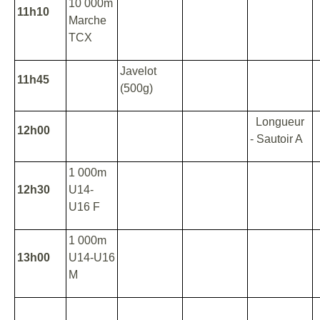
10 000m
11h10
Marche
TCX
Javelot
11h45
(500g)
Longueur
12h00
- Sautoir A
1 000m
12h30
U14-
U16 F
1 000m
13h00
U14-U16
M