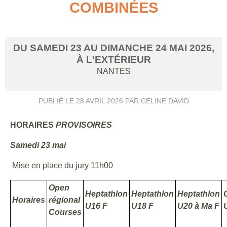
COMBINÉES
DU
SAMEDI
23
AU
DIMANCHE
24
MAI
2026
,
À L'EXTÉRIEUR
NANTES
PUBLIÉ LE
28 AVRIL 2026
PAR CELINE DAVID
HORAIRES
PROVISOIRES
Samedi 23 mai
Mise en place du jury 11h00
Open
Heptathlon
Heptathlon
Heptathlon
Horaires
régional
U16 F
U18 F
U20 à Ma F
Courses