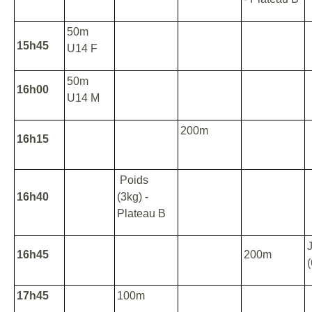
50m
15h45
U14 F
50m
16h00
U14 M
200m
16h15
Poids
16h40
(3kg) -
Plateau B
16h45
200m
17h45
100m