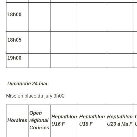
18h00
18h05
19h00
Dimanche 24 mai
Mise en place du jury 9h00
Open
Heptathlon
Heptathlon
Heptathlon
Horaires
régional
U16 F
U18 F
U20 à Ma F
Courses