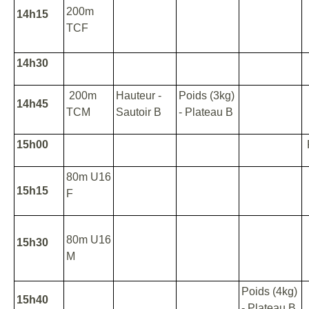
200m
14h15
TCF
14h30
200m
Hauteur -
Poids (3kg)
14h45
TCM
Sautoir B
- Plateau B
15h00
80m U16
15h15
F
80m U16
15h30
M
Poids (4kg)
15h40
- Plateau B