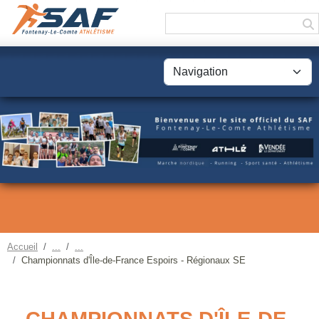
Panneau de gestion des cookies
Accueil
Championnats d'Île-de-France Espoirs - Régionaux SE
CHAMPIONNATS D'ÎLE-DE-