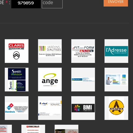
DE
*
:
ENVOYER