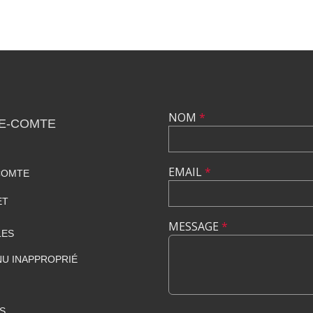
NOM
*
LE-COMTE
EMAIL
*
COMTE
ET
MESSAGE
*
LES
U INAPPROPRIÉ
S