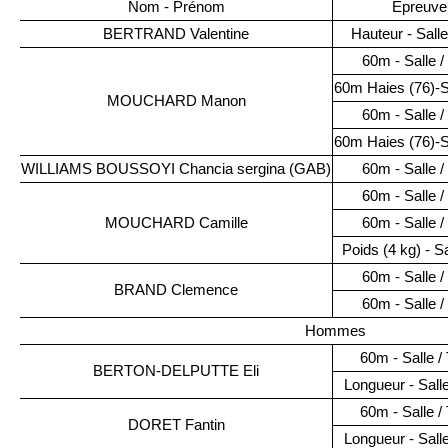
Nom - Prénom
Epreuve
BERTRAND Valentine
Hauteur - Sall
60m - Salle 
60m Haies (76)-S
MOUCHARD Manon
60m - Salle 
60m Haies (76)-S
WILLIAMS BOUSSOYI Chancia sergina (GAB)
60m - Salle 
60m - Salle 
MOUCHARD Camille
60m - Salle 
Poids (4 kg) - Sa
60m - Salle 
BRAND Clemence
60m - Salle 
Hommes
60m - Salle 
BERTON-DELPUTTE Eli
Longueur - Sall
60m - Salle 
DORET Fantin
Longueur - Sall